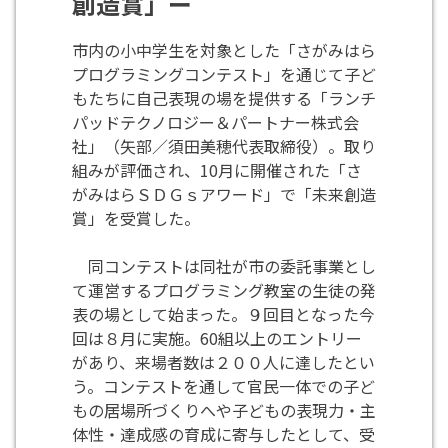
創造賞」ー
市内の小中学生を対象とした「さがみはら
プログラミングコンテスト」を通じて子ど
もたちに自己表現の場を提供する「ランチ
パッドテクノロジー＆パートナー株式会
社」（矢部／須田美穂代表取締役）。取り
組みが評価され、10月に開催された「さ
がみはらＳＤＧｓアワード」で「未来創造
賞」を受賞した。
同コンテストは同社が市の委託事業とし
て運営するプログラミング教室の生徒の発
表の場として始まった。９回目となった今
回は８月に実施。60組以上のエントリー
があり、来場者数は２００人に達したとい
う。コンテストを通して官民一体での子ど
もの居場所づくりへや子どもの表現力・主
体性・達成感の育成に寄与したとして、受