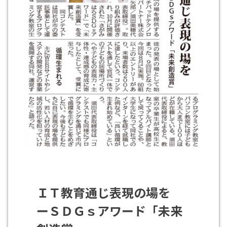
ＩＴ教育通じ表現の場を
ーＳＤＧｓアワード「未来